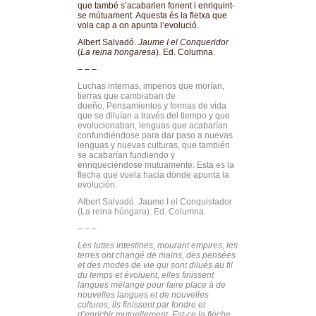
que també s’acabarien fonent i enriquint-
se mútuament. Aquesta és la fletxa que
vola cap a on apunta l’evolució.
Albert Salvadó.
Jaume I el Conqueridor
(
La reina hongaresa
). Ed. Columna.
– – –
Luchas internas, imperios que morían,
tierras que cambiaban de
dueño, Pensamientos y formas de vida
que se diluían a través del tiempo y que
evolucionaban, lenguas que acabarían
confundiéndose para dar paso a nuevas
lenguas y nuevas culturas, que también
se acabarían fundiendo y
enriqueciéndose mutuamente. Esta es la
flecha que vuela hacia dónde apunta la
evolución.
Albert Salvadó. Jaume I el Conquistador
(La reina húngara). Ed. Columna.
– – –
Les luttes intestines, mourant empires, les
terres ont changé de mains, des pensées
et des modes de vie qui sont dilués au fil
du temps et évoluent, elles finissent
langues mélange pour faire place à de
nouvelles langues et de nouvelles
cultures, ils finissent par fondre et
d’enrichir mutuellement. Est-ce la flèche