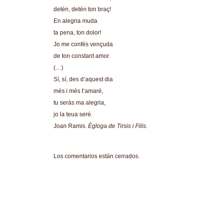
detén, detén ton braç!
En alegria muda
ta pena, ton dolor!
Jo me confés vençuda
de ton constant amor.
(…)
Sí, sí, des d’aquest dia
més i més t’amaré,
tu seràs ma alegria,
jo la teua seré.
Joan Ramis.
Ègloga de Tirsis i Filis
.
Los comentarios están cerrados.