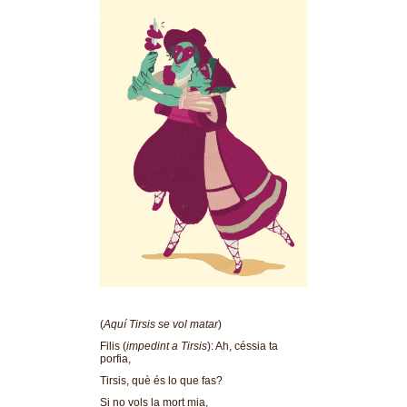
(
Aquí Tirsis se vol matar
)
Filis (
impedint a Tirsis
): Ah, céssia ta
porfia,
Tirsis, què és lo que fas?
Si no vols la mort mia,