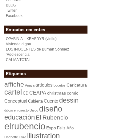
Behance
BLOG
Twitter
Facebook
Entradas recientes
OPABINIA – KRAFDYR (vinilo)
Vivienda digna
LOS INOCENTES de Burhan Sönmez
‘Adolescencia’
CALMA TOTAL
Etiquetas
affiche
artículos
Caricatura
Anaya
bocetos
cartel
CEAPA
christmas
comic
CD
dessin
Conceptual
Cuento
Cubierta
diseño
dibujo en directo
Disco
educación
El Rubencio
elrubencio
Expo
Feliz Año
illustration
Hachette Livre