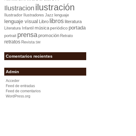
ilustración
Ilustracion
Ilustrador
Ilustradores
Jazz
lenguaje
libros
lenguaje visual
Libro
literatura
portada
música
periódico
Literatura Infantil
prensa
promoción
portrait
Retrato
retratos
Revista
SM
Comentarios recientes
Admin
Acceder
Feed de entradas
Feed de comentarios
WordPress.org