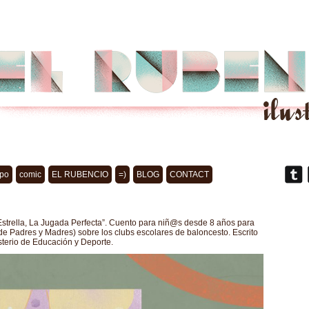
po
comic
EL RUBENCIO
=)
BLOG
CONTACT
 Estrella, La Jugada Perfecta”. Cuento para niñ@s desde 8 años para
 Padres y Madres) sobre los clubs escolares de baloncesto. Escrito
sterio de Educación y Deporte.