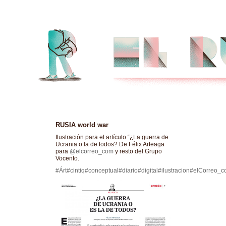
RUSIA world war
Ilustración para el artículo “¿La guerra de
Ucrania o la de todos? De Félix Arteaga
para
@elcorreo_com
y resto del Grupo
Vocento.
#Árt
#cintiq
#conceptual
#diario
#digital
#ilustracion
#elCorreo_c