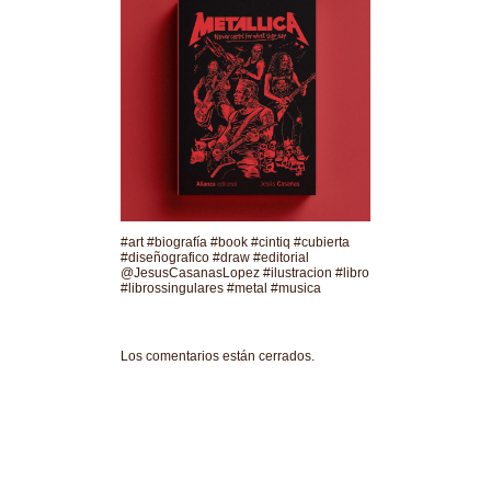
#art #biografía #book #cintiq #cubierta
#diseñografico #draw #editorial
@JesusCasanasLopez #ilustracion #libro
#librossingulares #metal #musica
Los comentarios están cerrados.