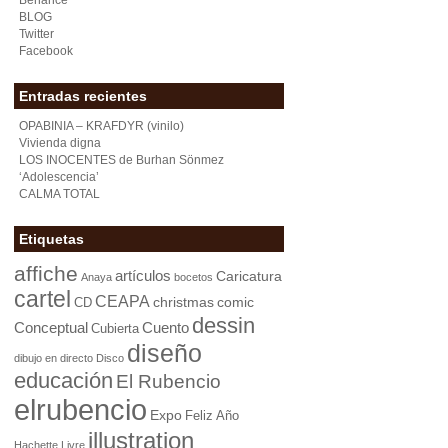
Behance
BLOG
Twitter
Facebook
Entradas recientes
OPABINIA – KRAFDYR (vinilo)
Vivienda digna
LOS INOCENTES de Burhan Sönmez
‘Adolescencia’
CALMA TOTAL
Etiquetas
affiche
artículos
Caricatura
Anaya
bocetos
cartel
CEAPA
christmas
comic
CD
dessin
Conceptual
Cuento
Cubierta
diseño
dibujo en directo
Disco
educación
El Rubencio
elrubencio
Expo
Feliz Año
illustration
Hachette Livre