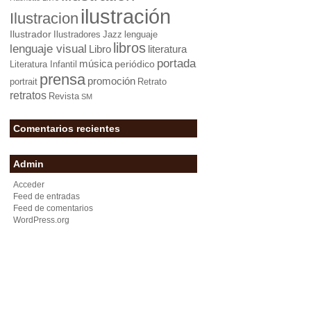
ilustración
Ilustracion
Ilustrador
Ilustradores
Jazz
lenguaje
libros
lenguaje visual
Libro
literatura
portada
música
periódico
Literatura Infantil
prensa
promoción
portrait
Retrato
retratos
Revista
SM
Comentarios recientes
Admin
Acceder
Feed de entradas
Feed de comentarios
WordPress.org