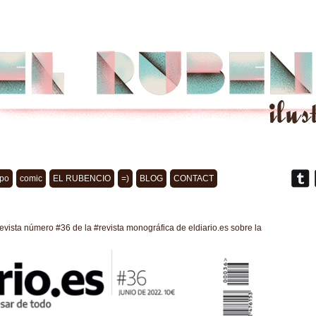
po
comic
EL RUBENCIO
=)
BLOG
CONTACT
 revista número #36 de la #revista monográfica de eldiario.es sobre la