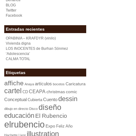
Behance
BLOG
Twitter
Facebook
Entradas recientes
OPABINIA – KRAFDYR (vinilo)
Vivienda digna
LOS INOCENTES de Burhan Sönmez
‘Adolescencia’
CALMA TOTAL
Etiquetas
affiche
artículos
Caricatura
Anaya
bocetos
cartel
CEAPA
christmas
comic
CD
dessin
Conceptual
Cuento
Cubierta
diseño
dibujo en directo
Disco
educación
El Rubencio
elrubencio
Expo
Feliz Año
illustration
Hachette Livre