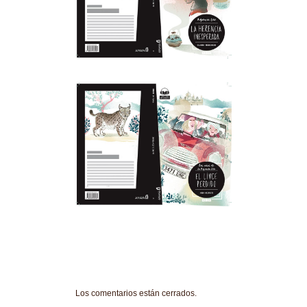
–
–
Los comentarios están cerrados.